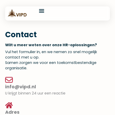
Skip
content
to
content
Onze oplossingen
Training & Coaching
Assessments & Analyses
VIPD Ondernermer
Contact
Wilt u meer weten over onze HR-oplossingen?
Vul het formulier in, en we nemen zo snel mogelijk
contact met u op.
Samen zorgen we voor een toekomstbestendige
organisatie.
info@vipd.nl
U krijgt binnen 24 uur een reactie
Adres