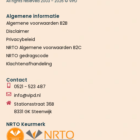
All rights reserved 2003 – 2026 © VIPD
e
t
k
b
u
e
o
b
d
o
e
i
k
n
Algemene informatie
Algemene voorwaarden B2B
Disclaimer
Privacybeleid
NRTO Algemene voorwaarden B2C
NRTO gedragscode
Klachtenafhandeling
Contact
0521 - 523 487
info@vipd.nl
Stationsstraat 36B
8331 GK Steenwijk
NRTO Keurmerk