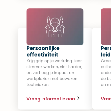
Persoonlijke
Per
effectiviteit​
lei
Krijg grip op je werkdag. Leer
Groei
slimmer werken, niet harder,
authe
en verhoog je impact en
ander
werkplezier met bewezen
de ba
technieken.
en m
Vraag informatie aan
Vraa