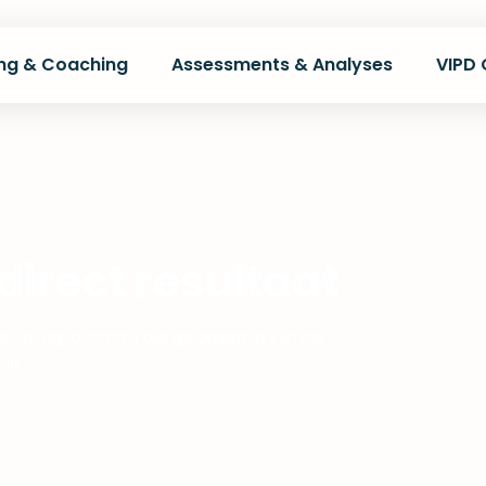
ing & Coaching
Assessments & Analyses
VIPD
irect resultaat​
et programma's die gebaseerd zijn op
jk.​