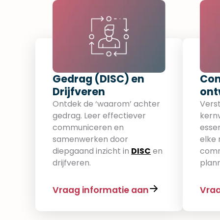
Gedrag (DISC) en
Com
Drijfveren​
ont
Ontdek de ‘waarom’ achter
Vers
gedrag. Leer effectiever
kern
communiceren en
essen
samenwerken door
elke 
diepgaand inzicht in
DISC
en
comm
drijfveren.
plan
Vraag informatie aan
Vraa