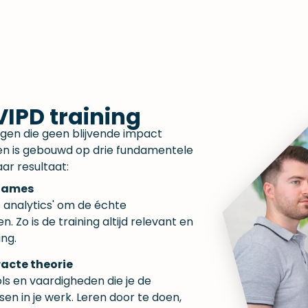
IPD training​
ingen die geen blijvende impact
pen is gebouwd op drie fundamentele
ar resultaat:
nnames
 analytics' om de échte
. Zo is de training altijd relevant en
ing.
acte theorie
ols en vaardigheden die je de
en in je werk. Leren door te doen,