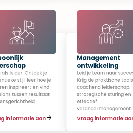
soonlijk
Management
derschap​
ontwikkeling​
 als leider. Ontdek je
Leid je team naar succe
ntieke stijl, leer hoe je
Krijg de praktische tool
en inspireert en vind
coachend leiderschap,
lans tussen resultaat
strategische sturing en
ensgerichtheid.
effectief
verandermanagement.
g informatie aan
Vraag informatie aa