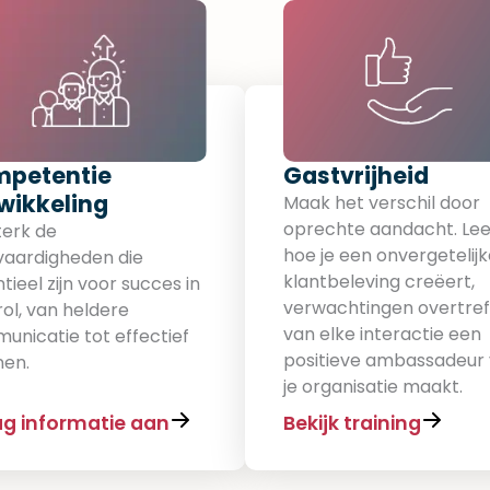
petentie
Gastvrijheid​
wikkeling​
Maak het verschil door
oprechte aandacht. Lee
terk de
hoe je een onvergetelij
vaardigheden die
klantbeleving creëert,
tieel zijn voor succes in
verwachtingen overtref
rol, van heldere
van elke interactie een
unicatie tot effectief
positieve ambassadeur
nen.
je organisatie maakt.
g informatie aan
Bekijk training