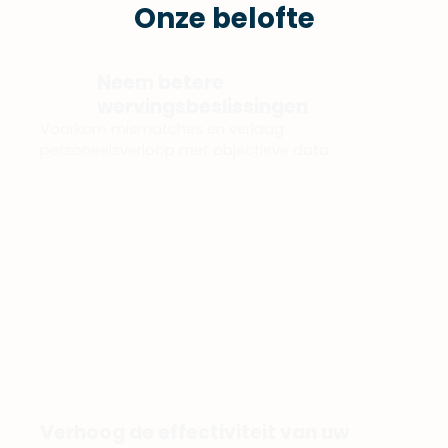
Onze belofte
Neem betere
wervingsbeslissingen
Voorkom mismatches en verlaag
personeelsverloop met objectieve data.
Verhoog de effectiviteit van uw