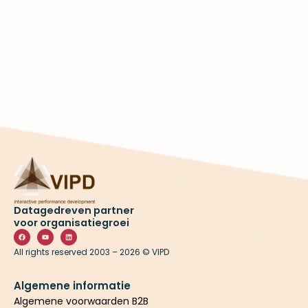
Datagedreven partner
voor organisatiegroei
F
Y
L
a
o
i
c
u
n
All rights reserved 2003 – 2026 © VIPD
e
t
k
b
u
e
o
b
d
o
e
i
k
n
Algemene informatie
Algemene voorwaarden B2B