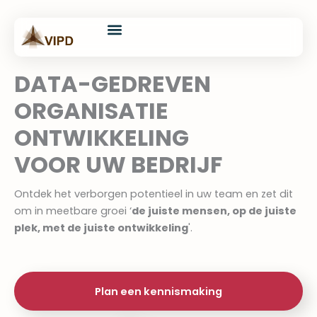
Skip
content
to
content
Onze oplossingen
Training & Coaching
Assessments & Analyses
VIPD Ondernermer
DATA-GEDREVEN
ORGANISATIE
ONTWIKKELING
VOOR UW BEDRIJF​
Ontdek het verborgen potentieel in uw team en zet dit
om in meetbare groei ‘
de juiste mensen, op de juiste
plek, met de juiste ontwikkeling
'.
Plan een kennismaking