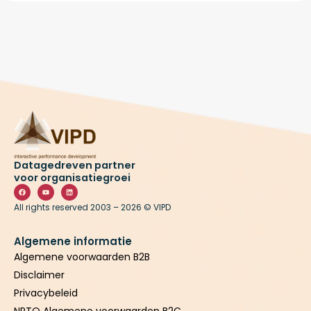
Datagedreven partner
voor organisatiegroei
F
Y
L
a
o
i
c
u
n
All rights reserved 2003 – 2026 © VIPD
e
t
k
b
u
e
o
b
d
o
e
i
k
n
Algemene informatie
Algemene voorwaarden B2B
Disclaimer
Privacybeleid
NRTO Algemene voorwaarden B2C