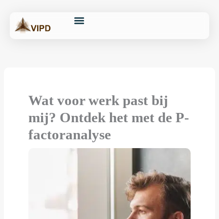
Skip
content
to
content
Onze oplossingen
Training & Coaching
Assessments & Analyses
VIPD Ondernermer
Wat voor werk past bij
mij? Ontdek het met de P-
factoranalyse​